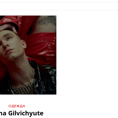
ОДЕЖДА
na Gilvichyute